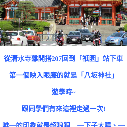
從清水寺離開搭207回到「祇園」站下車
第一個映入眼廉的就是「八坂神社」
遊學時~
跟同學們有來這裡走過一次!
唯一的印象就是超狼狽…一下子太陽、一