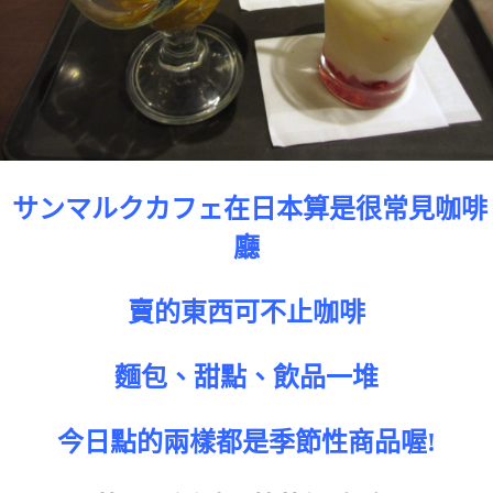
サンマルクカフェ在日本算是很常見咖啡
廳
賣的東西可不止咖啡
麵包、甜點、飲品一堆
今日點的兩樣都是季節性商品喔!