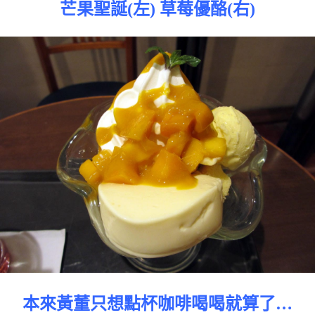
芒果聖誕(左) 草莓優酪(右)
本來黃董只想點杯咖啡喝喝就算了…