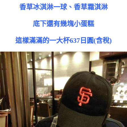
香草冰淇淋一球、香草霜淇淋
底下還有幾塊小蛋糕
這樣滿滿的一大杯637日圓(含稅)