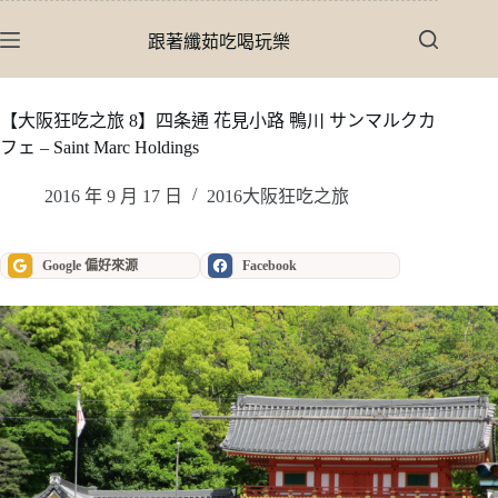
跳
至
跟著纖茹吃喝玩樂
主
要
內
【大阪狂吃之旅 8】四条通 花見小路 鴨川 サンマルクカ
容
フェ – Saint Marc Holdings
2016 年 9 月 17 日
2016大阪狂吃之旅
Google 偏好來源
Facebook