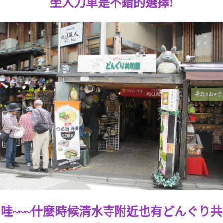
坐人力車是不錯的選擇!
哇~~~什麼時候清水寺附近也有どんぐり共