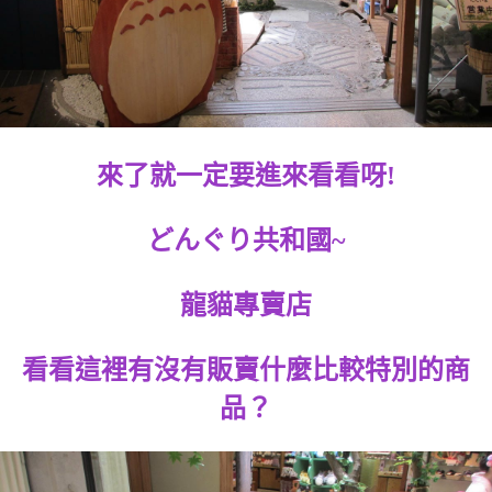
來了就一定要進來看看呀!
どんぐり共和國~
龍貓專賣店
看看這裡有沒有販賣什麼比較特別的商
品？