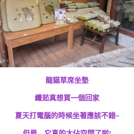
龍貓草席坐墊
纖茹真想買一個回家
夏天打電腦的時候坐著應該不錯~
但是…它真的太佔空間了啦!