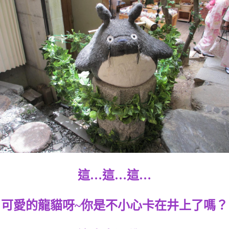
這…這…這…
可愛的龍貓呀~你是不小心卡在井上了嗎？