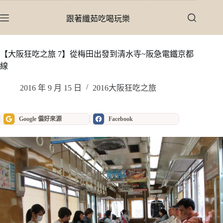
跳
至
跟著纖茹吃喝玩樂
主
要
內
【大阪狂吃之旅 7】從梅田出發到清水寺~阪急電鐵京都
容
線
2016 年 9 月 15 日
2016大阪狂吃之旅
Google 偏好來源
Facebook