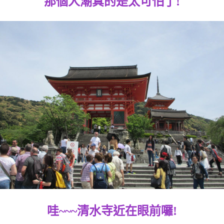
那個人潮真的是太可怕了!
哇~~~清水寺近在眼前囉!