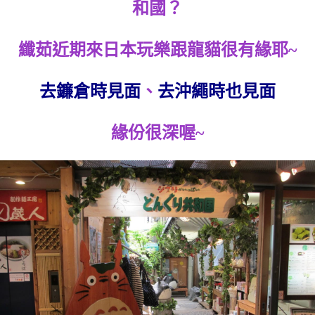
和國？
纖茹近期來日本玩樂跟龍貓很有緣耶~
去鐮倉時見面
、
去沖繩時也見面
緣份很深喔~