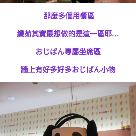
那麼多個用餐區
纖茹其實最想做的是這一區耶…
おじぱん專屬坐席區
牆上有好多好多おじぱん小物