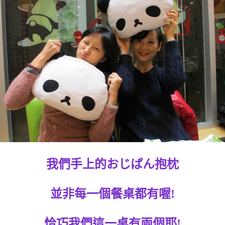
我們手上的おじぱん抱枕
並非每一個餐桌都有喔!
恰巧我們這一桌有兩個耶!