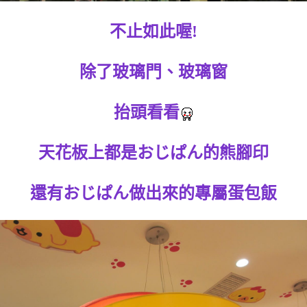
不止如此喔!
除了玻璃門、玻璃窗
抬頭看看
天花板上都是おじぱん的熊腳印
還有おじぱん做出來的專屬蛋包飯