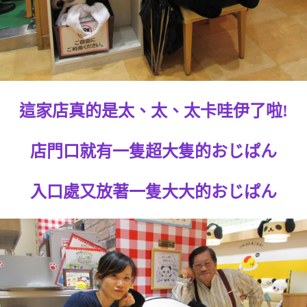
這家店真的是太、太、太卡哇伊了啦!
店門口就有一隻超大隻的おじぱん
入口處又放著一隻大大的おじぱん