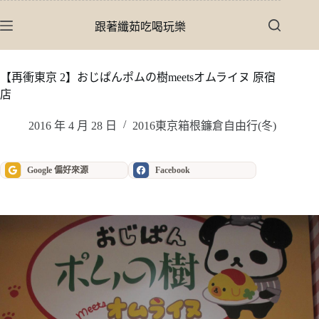
跳
至
跟著纖茹吃喝玩樂
主
要
內
【再衝東京 2】おじぱんポムの樹meetsオムライヌ 原宿
容
店
2016 年 4 月 28 日
2016東京箱根鐮倉自由行(冬)
Google 偏好來源
Facebook