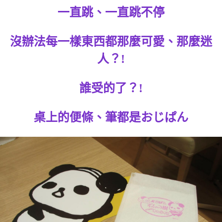
一直跳、一直跳不停
沒辦法每一樣東西都那麼可愛、那麼迷
人？!
誰受的了？!
桌上的便條、筆都是おじぱん