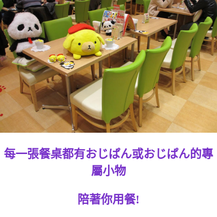
每一張餐桌都有おじぱん或おじぱん的專
屬小物
陪著你用餐!