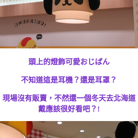
頭上的燈飾可愛おじぱん
不知道這是耳機？還是耳罩？
現場沒有販賣，不然還一個冬天去北海道
戴應該很好看吧？!