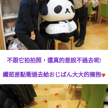
不跟它拍拍照，還真的是說不過去呢!
纖茹差點衝過去給おじぱん大大的擁抱