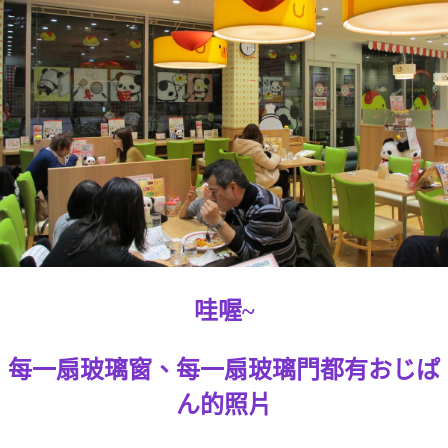
哇喔~
每一扇玻璃窗、每一扇玻璃門都有おじぱ
ん的照片