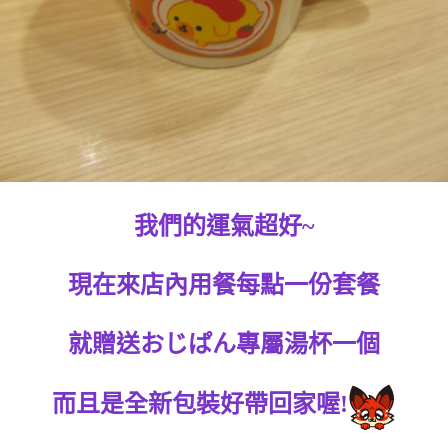
我們的運氣超好~
現在來店內用餐每點一份套餐
就贈送おじぱん專屬湯杯一個
而且是全新包裝好帶回家喔!