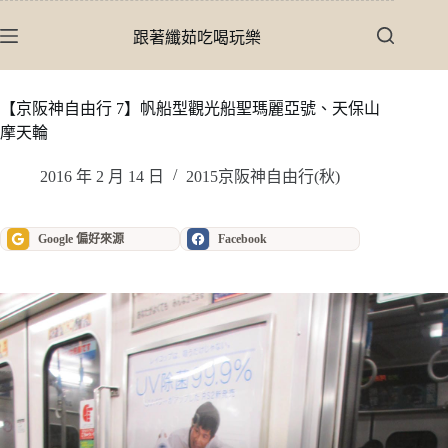
跳
至
跟著纖茹吃喝玩樂
主
要
內
【京阪神自由行 7】帆船型觀光船聖瑪麗亞號、天保山
容
摩天輪
2016 年 2 月 14 日
2015京阪神自由行(秋)
Google 偏好來源
Facebook