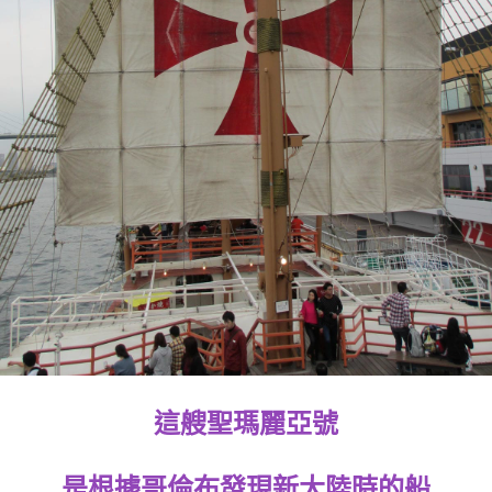
這艘聖瑪麗亞號
是根據哥倫布發現新大陸時的船