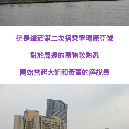
這是纖茹第二次搭乘聖瑪麗亞號
對於周邊的事物較熟悉
開始當起大姐和黃董的解說員