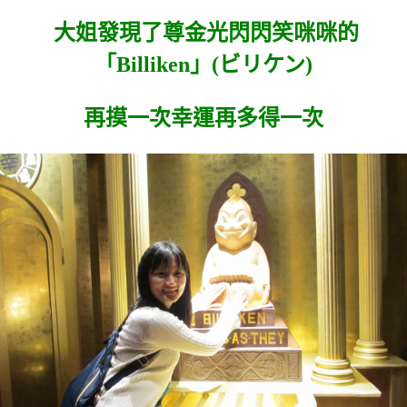
大姐發現了尊金光閃閃笑咪咪的
「
Billiken」(
ビリケン)
再摸一次幸運再多得一次