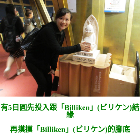
有5日圓先投入跟「
Billiken」(
ビリケン)結
緣
再摸摸「
Billiken」(
ビリケン)的腳底