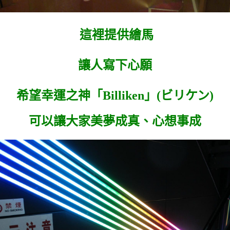
這裡提供繪馬
讓人寫下心願
希望幸運之神
「
Billiken」(
ビリケン)
可以讓大家美夢成真、心想事成