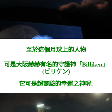
至於這個月球上的人物
可是大阪赫赫有名的守護神「
Billiken」
(
ビリケン)
它可是超靈驗的幸運之神喔!