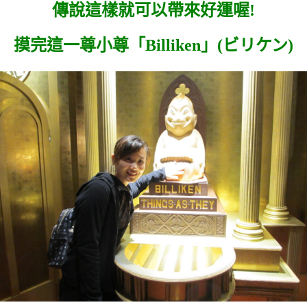
傳說這樣就可以帶來好運喔!
摸完這一尊小尊「
Billiken」(
ビリケン)