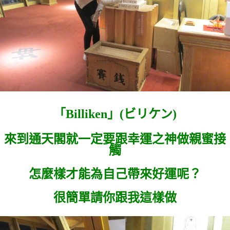
「
Billiken」(
ビリケン)
來到通天閣就一定要跟幸運之神做親蜜接
觸
怎麼樣才能為自己帶來好運呢？
很簡單請你跟我這樣做