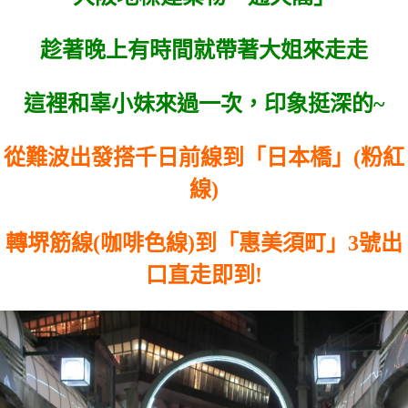
趁著晚上有時間就帶著大姐來走走
這裡和辜小妹來過一次，印象挺深的~
從難波出發搭千日前線到「日本橋」(粉紅
線)
轉堺筋線(咖啡色線)到「惠美須町」3號出
口直走即到!