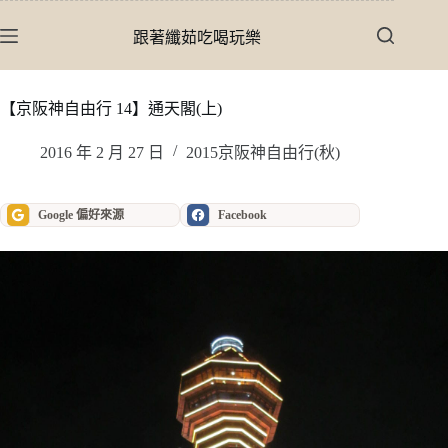
跳
至
跟著纖茹吃喝玩樂
主
要
內
【京阪神自由行 14】通天閣(上)
容
2016 年 2 月 27 日
2015京阪神自由行(秋)
Google 偏好來源
Facebook