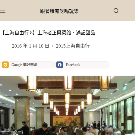
跳
至
跟著纖茹吃喝玩樂
主
要
內
【上海自由行 8】上海老正興菜館、滿記甜品
容
2016 年 1 月 10 日
2015上海自由行
Google 偏好來源
Facebook