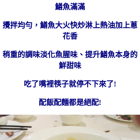
鱔魚滿滿
攪拌均勻，鱔魚大火快炒淋上熱油加上蔥
花香
稍重的調味淡化魚腥味、提升鱔魚本身的
鮮甜味
吃了嘴裡筷子就停不下來了!
配飯配麵都是絕配!