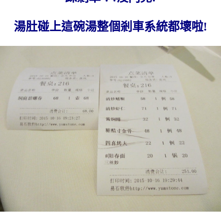
湯肚碰上這碗湯整個剎車系統都壞啦!