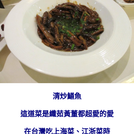
清炒鱔魚
這道菜是纖茹黃董都超愛的愛
在台灣吃上海菜、江浙菜時