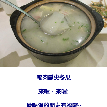
咸肉扁尖冬瓜
來喔、來喔!
愛喝湯的朋友有福囉~