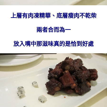
上層有肉凍精華、底層瘦肉不乾柴
兩者合而為一
放入嘴中那滋味真的是恰到好處