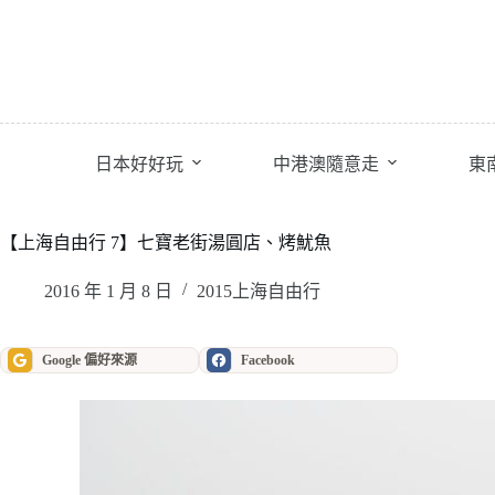
跳
至
主
要
內
容
日本好好玩
中港澳隨意走
東
【上海自由行 7】七寶老街湯圓店、烤魷魚
2016 年 1 月 8 日
2015上海自由行
Google 偏好來源
Facebook