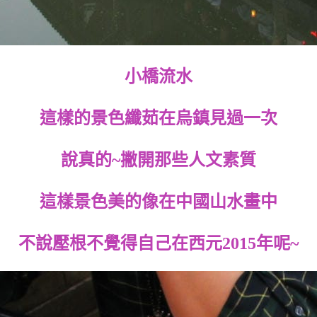
小橋流水
這樣的景色纖茹在烏鎮見過一次
說真的~撇開那些人文素質
這樣景色美的像在中國山水畫中
不說壓根不覺得自己在西元2015年呢~