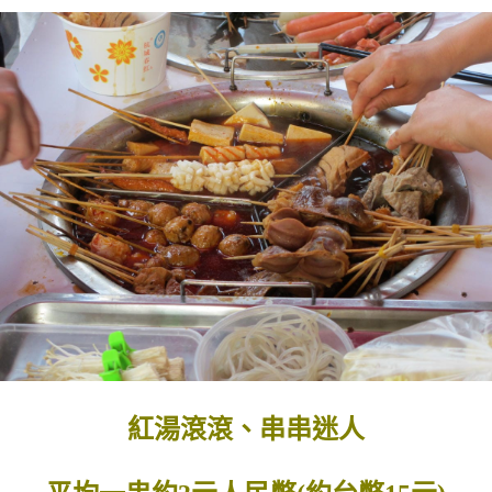
紅湯滾滾、串串迷人