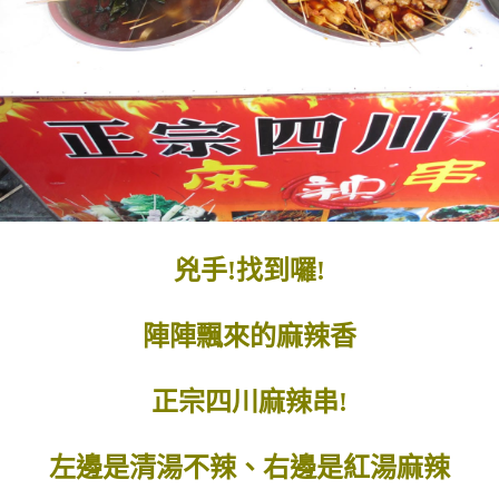
兇手!找到囉!
陣陣飄來的麻辣香
正宗四川麻辣串!
左邊是清湯不辣、右邊是紅湯麻辣