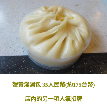
蟹黃灌湯包 35人民幣(約175台幣)
店內的另一項人氣招牌