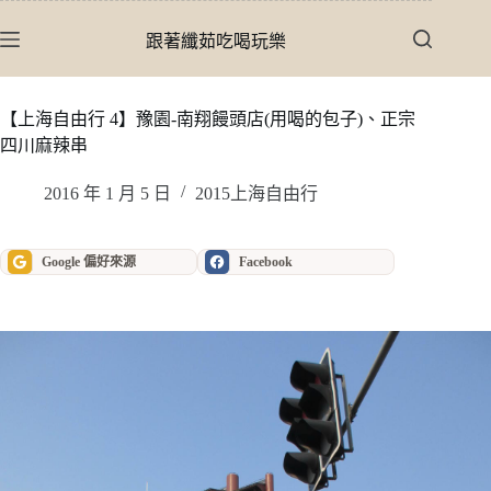
跳
至
跟著纖茹吃喝玩樂
主
要
內
【上海自由行 4】豫園-南翔饅頭店(用喝的包子)、正宗
容
四川麻辣串
2016 年 1 月 5 日
2015上海自由行
Google 偏好來源
Facebook