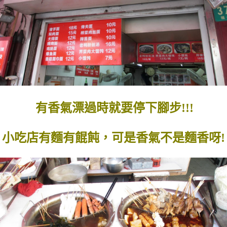
有香氣漂過時就要停下腳步!!!
小吃店有麵有餛飩，可是香氣不是麵香呀!