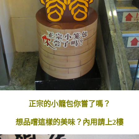
正宗的小籠包你嘗了嗎？
想品嚐這樣的美味？內用請上2樓