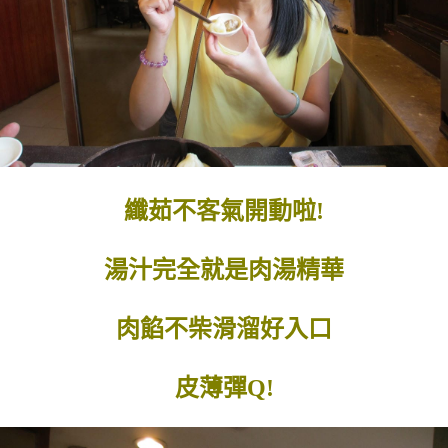
纖茹不客氣開動啦!
湯汁完全就是肉湯精華
肉餡不柴滑溜好入口
皮薄彈Q!