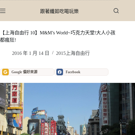
跳
至
跟著纖茹吃喝玩樂
主
要
內
【上海自由行 10】M&M’s World~巧克力天堂!大人小孩
容
都瘋狂!
2016 年 1 月 14 日
2015上海自由行
Google 偏好來源
Facebook