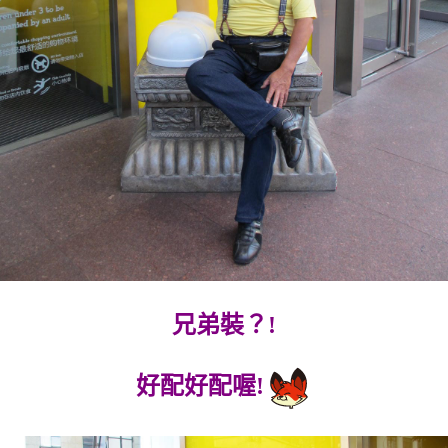
兄弟裝？!
好配好配喔!