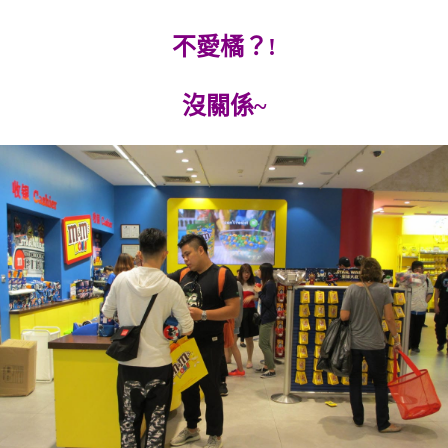
不愛橘？!
沒關係~