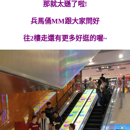
那就太遜了啦!
兵馬俑MM跟大家問好
往2樓走還有更多好逛的喔~