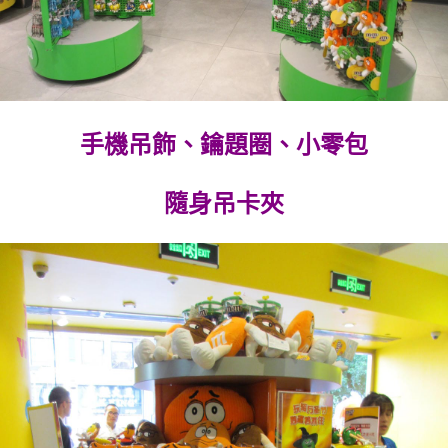
手機吊飾、鑰題圈、小零包
隨身吊卡夾