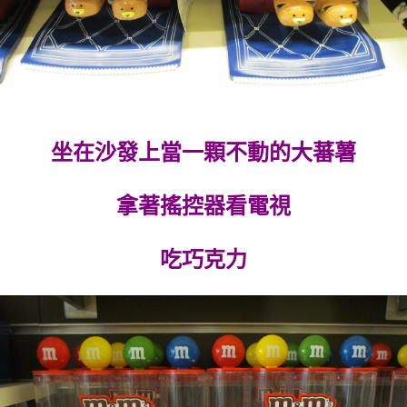
坐在沙發上當一顆不動的大蕃薯
拿著搖控器看電視
吃巧克力