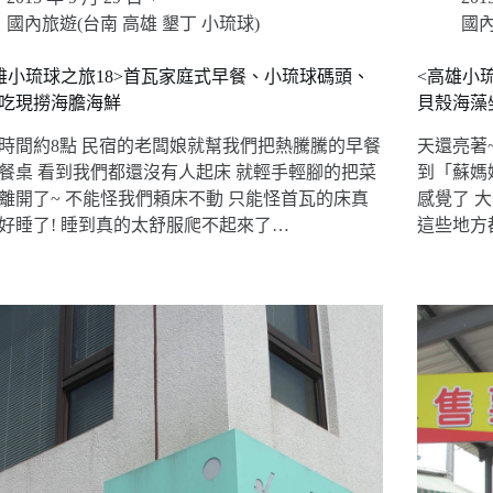
國內旅遊(台南 高雄 墾丁 小琉球)
國內
雄小琉球之旅18>首瓦家庭式早餐、小琉球碼頭、
<高雄小琉
吃現撈海膽海鮮
貝殼海藻
時間約8點 民宿的老闆娘就幫我們把熱騰騰的早餐
天還亮著
餐桌 看到我們都還沒有人起床 就輕手輕腳的把菜
到「蘇媽
離開了~ 不能怪我們頼床不動 只能怪首瓦的床真
感覺了 
好睡了! 睡到真的太舒服爬不起來了…
這些地方