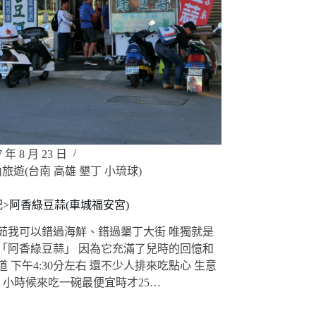
7 年 8 月 23 日
旅遊(台南 高雄 墾丁 小琉球)
記>阿香綠豆蒜(車城福安宮)
茹我可以錯過海鮮、錯過墾丁大街 唯獨就是
「阿香綠豆蒜」 因為它充滿了兒時的回憶和
 下午4:30分左右 還不少人排來吃點心 生意
! 小時候來吃一碗最便宜時才25…