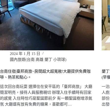
2024 年 1 月 15 日
國內旅遊(台南 高雄 墾丁 小琉球)
台南住宿|臺邦商旅~房間超大超寬敞!大廳提供免費咖
墾丁
啡、熱茶和點心。
(早餐
這次回台南玩耍 選擇住在安平區的「臺邦商旅」 大廳
一泊
簡潔明亮，接待人員服務親切 辦理入住手續時有回家
人廚
的感覺 入住時恰巧是聖誕節前夕 有一顆聖誕樹增添氣
部份
氛 大廳還有放有免費的糖果，喜歡都可…
出發