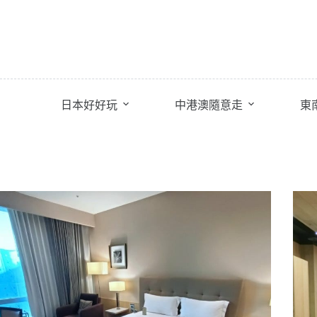
跳
至
主
要
內
容
日本好好玩
中港澳隨意走
東