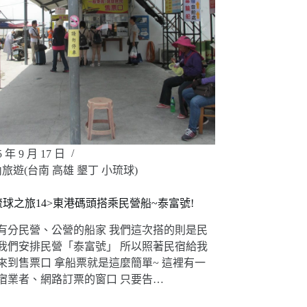
5 年 9 月 17 日
旅遊(台南 高雄 墾丁 小琉球)
琉球之旅14>東港碼頭搭乘民營船~泰富號!
有分民營、公營的船家 我們這次搭的則是民
我們安排民營「泰富號」 所以照著民宿給我
來到售票口 拿船票就是這麼簡單~ 這裡有一
宿業者、網路訂票的窗口 只要告…