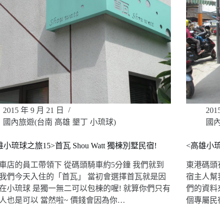
2015 年 9 月 21 日
201
國內旅遊(台南 高雄 墾丁 小琉球)
國內
小琉球之旅15>首瓦 Shou Watt 獨棟別墅民宿!
<高雄小
車店的員工帶領下 從碼頭騎車約5分鐘 我們就到
東港碼頭
我們今天入住的「首瓦」 當初會選擇首瓦就是因
宿主人幫
在小琉球 是獨一無二可以包棟的喔! 就算你們只有
們的資料
人也是可以 當然啦~ 價錢會因為你…
個專屬民