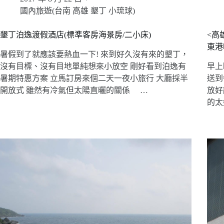
國內旅遊(台南 高雄 墾丁 小琉球)
墾丁泊逸渡假酒店(標準客房海景房/二小床)
<高
東港
暑假到了就應該要熱血一下! 來到好久沒有來的墾丁，
沒有目標、沒有目地單純想來小放空 剛好看到泊逸有
早上
暑期特惠方案 立馬訂房來個二天一夜小旅行 大廳採半
送到
開放式 雖然有冷氣但太陽直曬的關係 …
放好
的太