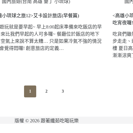
國內旅遊(台南 高雄 墾丁 小琉球)
國內
雄小琉球之旅12>艾卡設計旅店(早餐篇)
<高雄小
吃宵夜囉
遊玩就是要早起~ 早上8:00起床準備來吃飯店的早
看來比我們早起的人可多囉~ 餐廳位於飯店的地下
吃貨們雖
 空氣上來說不算太糟… 只是如果冷氣不強的情況
步走走、
會覺得悶囉! 創意旅店的定義…
樓 夏日
漸漸涼爽
1
2
3
版權 © 2026 跟著纖茹吃喝玩樂
網站維護：
金城事務所