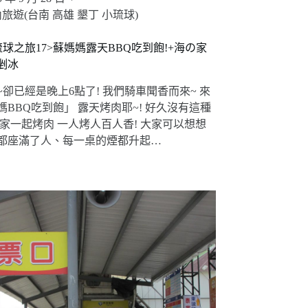
旅遊(台南 高雄 墾丁 小琉球)
球之旅17>蘇媽媽露天BBQ吃到飽!+海の家
剉冰
~卻已經是晚上6點了! 我們騎車聞香而來~ 來
媽BBQ吃到飽」 露天烤肉耶~! 好久沒有這種
大家一起烤肉 一人烤人百人香! 大家可以想想
都座滿了人、每一桌的煙都升起…