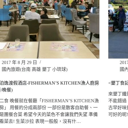
2017 年 8 月 29 日
201
國內旅遊(台南 高雄 墾丁 小琉球)
國內
泊逸渡假酒店-FISHERMAN’S KITCHEN漁人廚房
<墾丁食
/晚餐)
來墾丁纖
二食 晚餐就在餐廳「FISHERMAN’S KITCHEN漁
不能錯過
房」 用餐的分成兩部份 一部份是散客自助餐、一
古早好味道
是團餐合菜 希望今天的菜色不會讓我們失望 準備
可好的呢
看菜去! 生菜沙拉 表現一般般，沒有什…