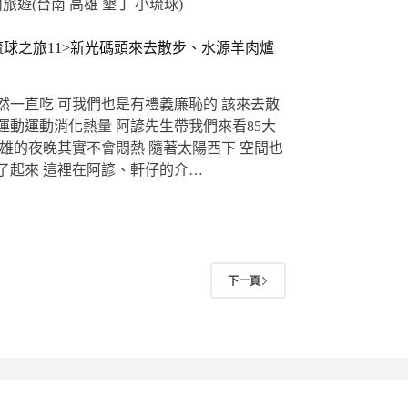
旅遊(台南 高雄 墾丁 小琉球)
琉球之旅11>新光碼頭來去散步、水源羊肉爐
!
然一直吃 可我們也是有禮義廉恥的 該來去散
運動運動消化熱量 阿諺先生帶我們來看85大
高雄的夜晚其實不會悶熱 隨著太陽西下 空間也
了起來 這裡在阿諺、軒仔的介…
下一頁