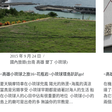
2015 年 9 月 24 日
國內旅遊(台南 高雄 墾丁 小琉球)
<高雄小琉球之旅16>花瓶岩~小琉球環島趴趴go!
<高雄
夏天騎摩特車在小琉球兜風 陽光的熱燙+海風的清涼
在機
當真是另類享受 小琉球早期都是過著討海人的生活 船
達了
在小琉球人的心目中佔有很重要的地位 小琉球小小的
為它
島上的廟可是出奇的多 無論你的宗教是…
兩個