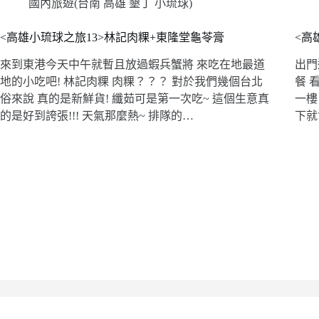
國內旅遊(台南 高雄 墾丁 小琉球)
<高雄小琉球之旅13>林記肉粿+東隆堂龜苓膏
<高
來到東港今天中午就暫且放過蝦兵蟹將 來吃在地最道
出門
地的小吃吧! 林記肉粿 肉粿？？？ 對於我們幾個台北
餐 
俗來說 真的是新鮮貨! 纖茹可是第一次吃~ 這個生意真
一樓
的是好到誇張!!! 天氣那麼熱~ 排隊的…
下就