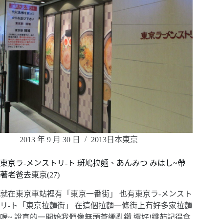
2013 年 9 月 30 日
2013日本東京
東京ラ-メンストリ-ト 斑鳩拉麵、あんみつ みはし~帶
著老爸去東京(27)
就在東京車站裡有「東京一番街」 也有東京ラ-メンスト
リ-ト「東京拉麵街」 在這個拉麵一條街上有好多家拉麵
喔~ 說真的一開始我們像無頭蒼繩亂鑽 還好!纖茹記得食