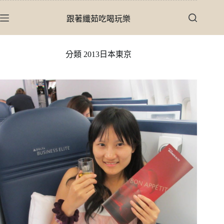
跳
至
跟著纖茹吃喝玩樂
主
要
內
分類
2013日本東京
容