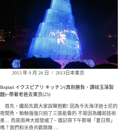
2013 年 9 月 26 日
2013日本東京
Ikspiari イクスピアリ キッチン(真劍勝負、讚岐玉藻製
麵)~帶著老爸去東京(25)
首先，纖茹先跟大家說聲抱歉! 因為今天海洋迪士尼的
夜間秀，勉勉強強只拍了三張能看的 不是因為纖茹技術
差… 而是雨神大姐發威了~ 還記得下午那場「夏日祭」
嗎？我們和米奇共歡跳舞 …